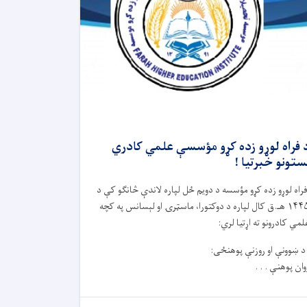
 فراه لوړو زده کړو مؤسسې علمي کادري
ستونو خبرتیا !
راه لوړو زده کړو مؤسسه د دویم ځل لپاره لاندې څانګو کې د
۱۴۴۵ هـ.ق کال لپاره د دوکتورا، ماسټرۍ او لېسانس په کچه
لمي کادرونو ته اړتیا لري:
 ښوونې او روزنې پوهنځی:
وان پوهنې . . .