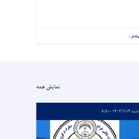
یشتر...
about
اعلان
کاریابی!
نمایش همه
ه ۱۴۰۲/۶/۱۴ - ۸:۵۱