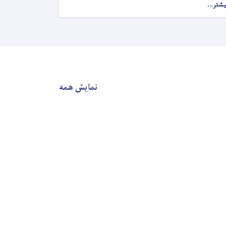
یشتر...
about
د
فراه
لوړو
زده
کړو
مؤسسې
علمي
کادري
نمایش همه
بستونو
خبرتیا
!