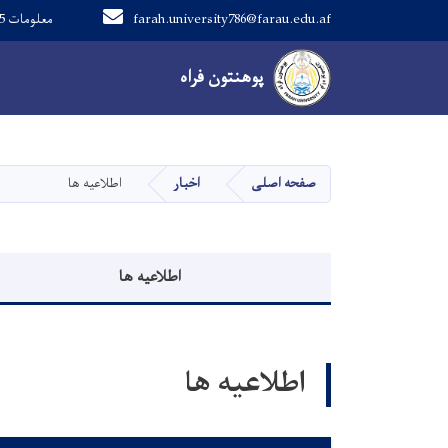
farah.university786@farau.edu.af
0093702124125 معلومات
Main navigation
پوهنتون فراه
پوهنتون فراه
صفحه اصلی
اخبار
اطلاعیه ها
منوی اطلاعیه
اطلاعیه ها
اطلاعیه ها