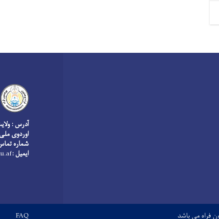
آدرس : ولای
اوردوی ملی
شماره تماس
ایمیل :
u.af
Footer menu
FAQ