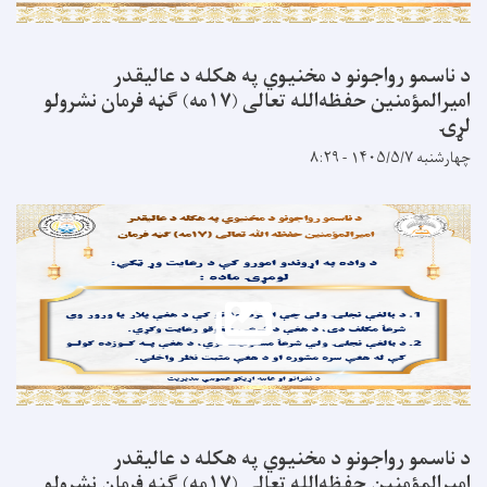
د ناسمو رواجونو د مخنيوي په هکله د عالیقدر
امیرالمؤمنین حفظه‌الله تعالی (۱۷مه) ګڼه فرمان نشرولو
لړۍ
چهارشنبه ۱۴۰۵/۵/۷ - ۸:۲۹
د ناسمو رواجونو د مخنيوي په هکله د عالیقدر
امیرالمؤمنین حفظه‌الله تعالی (۱۷مه) ګڼه فرمان نشرولو