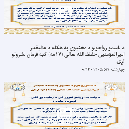
د ناسمو رواجونو د مخنيوي په هکله د عالیقدر
امیرالمؤمنین حفظه‌الله تعالی (۱۷مه) ګڼه فرمان نشرولو
لړۍ
چهارشنبه ۱۴۰۵/۵/۷ - ۸:۳۳