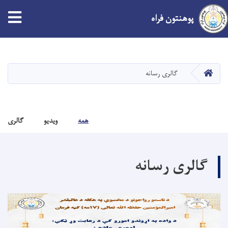
پوهنتون فراه
پَرش
به
محتوای
صفحه اصلی
گالری رسانه
اصلی
همه
ویدیو
گالری
گالری رسانه