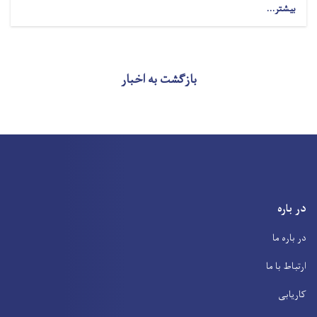
بیشتر...
about
کنفرانس
علمی
تحت
عنوان
بازگشت به اخبار
(طیف‌سنجی
و
کاربردهای
آن
در
سنجش
و
تحلیل
آلوده‌گی‌های
محیط‌زیستی)
در باره
در
پوهنتون
در باره ما
فراه
برگزار
ارتباط با ما
گردید
کاریابی